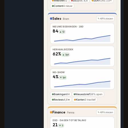
Website
92
SEO
pos. 8,4
SEA
ROAS 3,8×
Content
4 nieuw
Sales
·
Bram
✎ KPI's kiezen
NIEUWE BOEKINGEN · 28D
84
▲ 12
HERHAALBEZOEK
62%
▲ 3pt
NO-SHOW
4%
▼ 1pt
Boekingen
84
Nieuwsbrief
38% open
Reviews
4,8★
Klanten
3 inactief
Finance
·
Fenna
✎ KPI's kiezen
DSO · DAGEN TOT BETALING
21
▼ 3