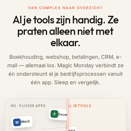
VAN COMPLEX NAAR OVERZICHT
Al je tools zijn handig. Ze
praten alleen niet met
elkaar.
Boekhouding, webshop, betalingen, CRM, e-
mail — allemaal los. Magic Monday verbindt ze
én ondersteunt al je bedrijfsprocessen vanuit
één app. Sleep en vergelijk.
✦ EÉN APP · VERBONDEN MET AL JE TOOLS
NU · 9 LOSSE APPS
niets praat met elkaar
4
X
Excel
WordPress
Word
Wp
W
WooCommerce
Wc