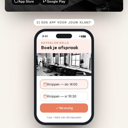
App Store
Google Play
2) EEN APP VOOR JOUW KLANT
9:41
● ▮ ▮▮
KAPSALON BELLA
Boek je afspraak
Knippen — do 14:00
Knippen — vr 10:30
Bevestig
Lisa · klant van de kapsalon