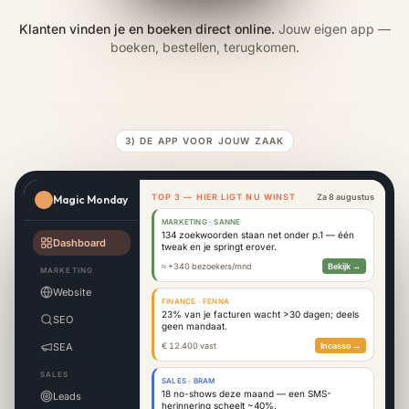
Klanten vinden je en boeken direct online.
Jouw eigen app —
boeken, bestellen, terugkomen.
3) DE APP VOOR JOUW ZAAK
TOP 3 — HIER LIGT NU WINST
Za 8 augustus
Magic Monday
+
dez
MARKETING · SANNE
134 zoekwoorden staan net onder p.1 — één
Dashboard
tweak en je springt erover.
V
≈ +340 bezoekers/mnd
Bekijk →
MARKETING
Website
FINANCE · FENNA
23% van je facturen wacht >30 dagen; deels
SEO
geen mandaat.
0
SEA
€ 12.400 vast
Incasso →
1
SALES
SALES · BRAM
18 no-shows deze maand — een SMS-
Leads
herinnering scheelt ~40%.
1