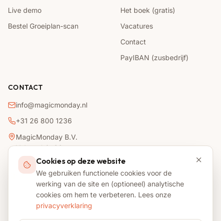
Live demo
Het boek (gratis)
Bestel Groeiplan-scan
Vacatures
Contact
PayIBAN (zusbedrijf)
CONTACT
info@magicmonday.nl
+31 26 800 1236
MagicMonday B.V.
Velperplein 23
6811 AH
Arnhem
Cookies op deze website
We gebruiken functionele cookies voor de
KVK
42090828
werking van de site en (optioneel) analytische
cookies om hem te verbeteren. Lees onze
privacyverklaring