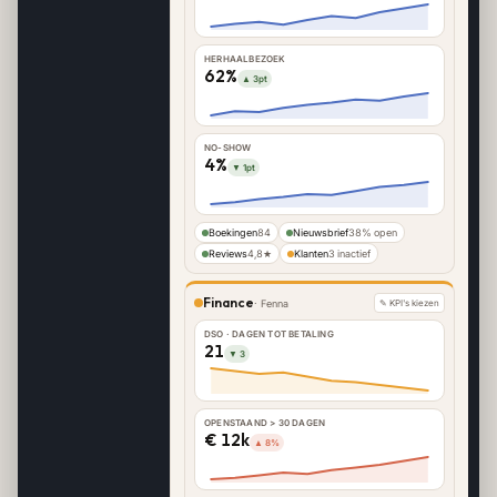
HERHAALBEZOEK
62%
▲ 3pt
NO-SHOW
4%
▼ 1pt
Boekingen
84
Nieuwsbrief
38% open
Reviews
4,8★
Klanten
3 inactief
Finance
·
Fenna
✎ KPI's kiezen
DSO · DAGEN TOT BETALING
21
▼ 3
OPENSTAAND > 30 DAGEN
€ 12k
▲ 8%