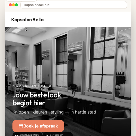
kapsalonbella.nl
Kapsalon Bella
KAPSALON BELLA
Jouw beste look
begint hier
Knippen · kleuren · styling — in hartje stad
Boek je afspraak
DOWNLOAD IN DE
ONTDEK OP