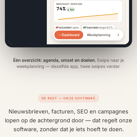
MANDAAT-DEKKING
74%
▲ 6pt
VOO
3 
Facturatie
8 open
Financieel
marge 61%
— 
Machtigen
74%
Incasso
storno 0,9%
ge
Dashboard
Weekplanning
We
ev
Één overzicht: agenda, omzet en doelen.
Swipe naar je
weekplanning — dezelfde app, twee swipes verder.
DE REST — ONZE SOFTWARE
Nieuwsbrieven, facturen, SEO en campagnes
lopen op de achtergrond door — dat regelt onze
software, zonder dat je iets hoeft te doen.