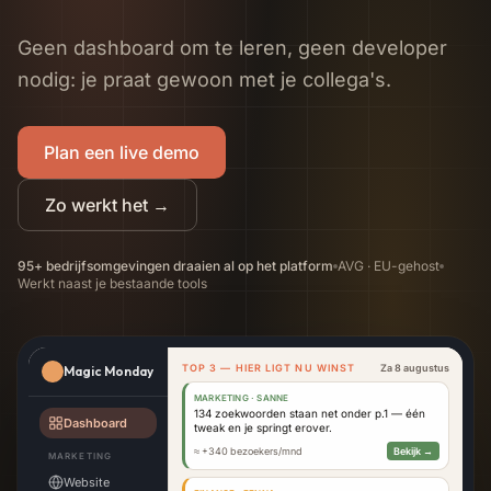
Geen dashboard om te leren, geen developer
nodig: je praat gewoon met je collega's.
Plan een live demo
Zo werkt het
→
95+ bedrijfsomgevingen draaien al op het platform
AVG · EU-gehost
Werkt naast je bestaande tools
TOP 3 — HIER LIGT NU WINST
Za 8 augustus
Magic Monday
+
dez
MARKETING · SANNE
134 zoekwoorden staan net onder p.1 — één
Dashboard
tweak en je springt erover.
V
≈ +340 bezoekers/mnd
Bekijk →
MARKETING
Website